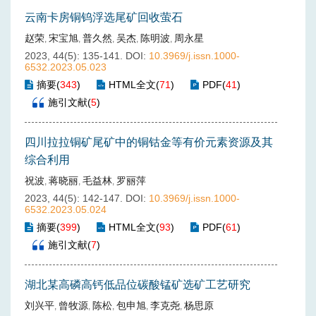
云南卡房铜钨浮选尾矿回收萤石
赵荣
宋宝旭
普久然
吴杰
陈明波
周永星
,
,
,
,
,
2023, 44(5): 135-141.
DOI:
10.3969/j.issn.1000-
6532.2023.05.023
摘要
(
343
)
HTML全文
(
71
)
PDF
(
41
)
施引文献
(
5
)
四川拉拉铜矿尾矿中的铜钴金等有价元素资源及其
综合利用
祝波
蒋晓丽
毛益林
罗丽萍
,
,
,
2023, 44(5): 142-147.
DOI:
10.3969/j.issn.1000-
6532.2023.05.024
摘要
(
399
)
HTML全文
(
93
)
PDF
(
61
)
施引文献
(
7
)
湖北某高磷高钙低品位碳酸锰矿选矿工艺研究
刘兴平
曾牧源
陈松
包申旭
李克尧
杨思原
,
,
,
,
,