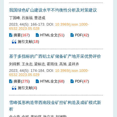
我国绿色矿山建设水平不均衡性分析及对策建议
丁国峰
吕振福
曹进成
,
,
2023, 44(5): 166-173.
DOI:
10.3969/j.issn.1000-
6532.2023.05.028
摘要
(
167
)
HTML全文
(
51
)
PDF
(
42
)
施引文献
(
18
)
基于多指标的广西铝土矿储备矿产地开采优势评价
刘得辉
王永志
梁标志
霍雨佳
高旭
孟祥卉
,
,
,
,
,
2023, 44(5): 174-184.
DOI:
10.3969/j.issn.1000-
6532.2023.05.029
摘要
(
275
)
HTML全文
(
68
)
PDF
(
47
)
施引文献
(
4
)
雪峰弧形构造带西南段金矿控矿构造及成矿模式新
析
金小燕
金妮
黄始琪
孙立吉
刘湘勤