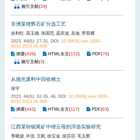
施引文献
(
34
)
非洲某锂辉石矿分选工艺
余利红
高玉德
张国范
孟庆波
吴迪
李双棵
,
,
,
,
,
2023, 44(5): 27-31.
DOI:
10.3969/j.issn.1000-
6532.2023.05.005
摘要
(
426
)
HTML全文
(
132
)
PDF
(
76
)
施引文献
(
3
)
从抛光废料中回收稀土
张宇
2023, 44(5): 32-35, 46.
DOI:
10.3969/j.issn.1000-
6532.2023.05.006
摘要
(
442
)
HTML全文
(
117
)
PDF
(
63
)
江西某钽铌尾矿中锂云母的浮选实验研究
李晓波
许浩
王航
徐宝金
徐莎莎
毛玉辉
,
,
,
,
,