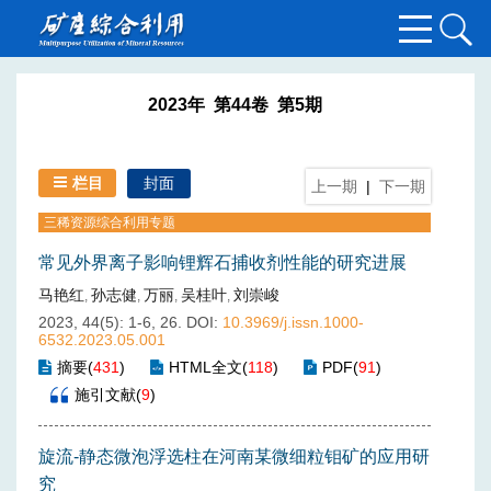
2023年 第44卷 第5期
栏目
封面
上一期
|
下一期
三稀资源综合利用专题
常见外界离子影响锂辉石捕收剂性能的研究进展
马艳红
孙志健
万丽
吴桂叶
刘崇峻
,
,
,
,
2023, 44(5): 1-6, 26.
DOI:
10.3969/j.issn.1000-
6532.2023.05.001
摘要
(
431
)
HTML全文
(
118
)
PDF
(
91
)
施引文献
(
9
)
旋流-静态微泡浮选柱在河南某微细粒钼矿的应用研
究