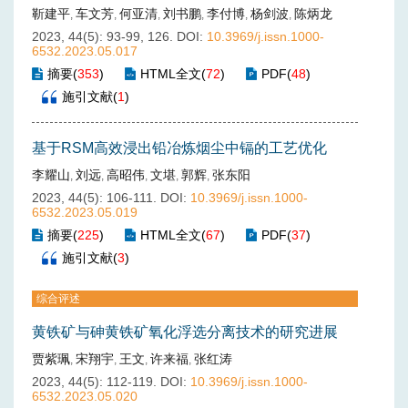
靳建平
车文芳
何亚清
刘书鹏
李付博
杨剑波
陈炳龙
,
,
,
,
,
,
2023, 44(5): 93-99, 126.
DOI:
10.3969/j.issn.1000-
6532.2023.05.017
摘要
(
353
)
HTML全文
(
72
)
PDF
(
48
)
施引文献
(
1
)
基于RSM高效浸出铅冶炼烟尘中镉的工艺优化
李耀山
刘远
高昭伟
文堪
郭辉
张东阳
,
,
,
,
,
2023, 44(5): 106-111.
DOI:
10.3969/j.issn.1000-
6532.2023.05.019
摘要
(
225
)
HTML全文
(
67
)
PDF
(
37
)
施引文献
(
3
)
综合评述
黄铁矿与砷黄铁矿氧化浮选分离技术的研究进展
贾紫珮
宋翔宇
王文
许来福
张红涛
,
,
,
,
2023, 44(5): 112-119.
DOI:
10.3969/j.issn.1000-
6532.2023.05.020