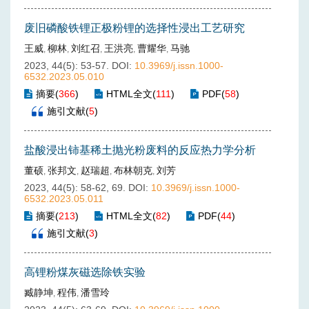
废旧磷酸铁锂正极粉锂的选择性浸出工艺研究
王威
柳林
刘红召
王洪亮
曹耀华
马驰
,
,
,
,
,
2023, 44(5): 53-57.
DOI:
10.3969/j.issn.1000-
6532.2023.05.010
摘要
(
366
)
HTML全文
(
111
)
PDF
(
58
)
施引文献
(
5
)
盐酸浸出铈基稀土抛光粉废料的反应热力学分析
董硕
张邦文
赵瑞超
布林朝克
刘芳
,
,
,
,
2023, 44(5): 58-62, 69.
DOI:
10.3969/j.issn.1000-
6532.2023.05.011
摘要
(
213
)
HTML全文
(
82
)
PDF
(
44
)
施引文献
(
3
)
高锂粉煤灰磁选除铁实验
臧静坤
程伟
潘雪玲
,
,