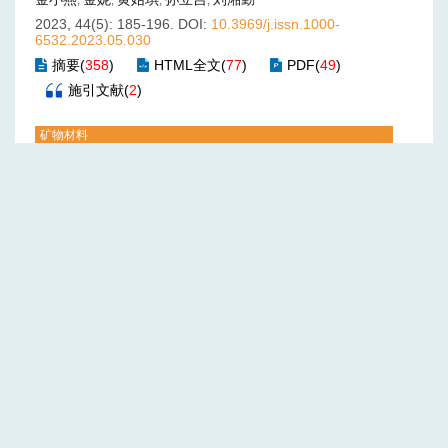
,
,
,
,
2023, 44(5): 185-196.
DOI:
10.3969/j.issn.1000-
6532.2023.05.030
摘要
(
358
)
HTML全文
(
77
)
PDF
(
49
)
施引文献
(
2
)
矿物材料
矿物和纳米材料对活性粉末混凝土性能的影响
李整建
赵东升
杨乐新
,
,
2023, 44(5): 197-203.
DOI:
10.3969/j.issn.1000-
6532.2023.05.031
摘要
(
231
)
HTML全文
(
55
)
PDF
(
38
)
施引文献
(
6
)
攀西铁质红泥制备莫来石质微晶陶瓷及性能表征
陈冬丽
罗琴
,
2023, 44(5): 204-210.
DOI:
10.3969/j.issn.1000-
6532.2023.05.032
摘要
(
210
)
HTML全文
(
72
)
PDF
(
34
)