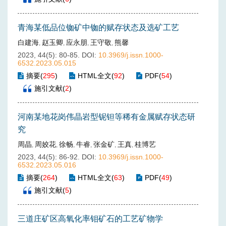
青海某低品位铷矿中铷的赋存状态及选矿工艺
白建海
赵玉卿
应永朋
王守敬
熊馨
,
,
,
,
2023, 44(5): 80-85.
DOI:
10.3969/j.issn.1000-
6532.2023.05.015
摘要
(
295
)
HTML全文
(
92
)
PDF
(
54
)
施引文献
(
2
)
河南某地花岗伟晶岩型铌钽等稀有金属赋存状态研
究
周晶
周姣花
徐畅
牛睿
张金矿
王真
桂博艺
,
,
,
,
,
,
2023, 44(5): 86-92.
DOI:
10.3969/j.issn.1000-
6532.2023.05.016
摘要
(
264
)
HTML全文
(
63
)
PDF
(
49
)
施引文献
(
5
)
三道庄矿区高氧化率钼矿石的工艺矿物学