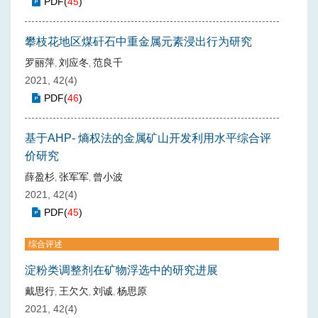
PDF
(
45
)
攀枝花地区煤矸石中重金属元素浸出行为研究
罗丽萍
刘应冬
范良千
,
,
2021, 42(4)
PDF
(
46
)
基于AHP- 熵权法的金属矿山开发利用水平综合评
价研究
薛盈杉
张军军
曾小波
,
,
2021, 42(4)
PDF
(
45
)
综合评述
淀粉类调整剂在矿物浮选中的研究进展
戴思行
王欠欠
刘诚
杨思原
,
,
,
2021, 42(4)