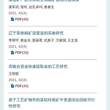
逄军武
张玲
达瓦卓玛
逄睿文
,
,
,
2021, 42(4)
PDF
(
48
)
辽宁某铁精矿深度选别实验研究
李明宇
黄金夫
姜丽君
武真子
万家国
王文龙
,
,
,
,
,
2021, 42(4)
PDF
(
39
)
高银合质金快速提取金的工艺研究
王明双
2021, 42(4)
PDF
(
40
)
基于工艺矿物学的某铅锌尾矿中资源综合回收可行
性研究