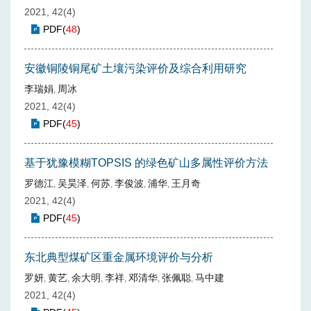
2021, 42(4)
PDF
(
48
)
安徽铜陵铜尾矿土壤污染评价及综合利用研究
李瑞娟
周冰
,
2021, 42(4)
PDF
(
45
)
基于犹豫模糊TOPSIS 的绿色矿山多属性评价方法
罗德江
吴昊泽
何苏
李俊波
浦华
王月奇
,
,
,
,
,
2021, 42(4)
PDF
(
45
)
东北典型煤矿区重金属环境评价与分析
罗妍
黄艺
余大明
李祥
邓清华
张佩聪
马中建
,
,
,
,
,
,
2021, 42(4)