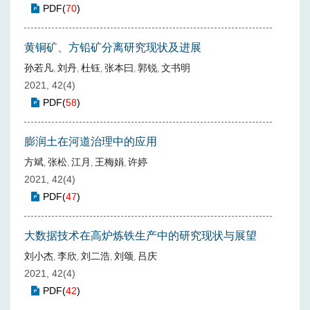
PDF
(
70
)
黄铜矿、方铅矿分离研究现状及进展
孙若凡
刘丹
杜钰
张本曰
郭锐
文书明
,
,
,
,
,
2021, 42(4)
PDF
(
58
)
膨润土在河道治理中的应用
方斌
张松
江月
王梅娟
许婷
,
,
,
,
2021, 42(4)
PDF
(
47
)
大数据技术在高炉炼铁生产中的研究现状与展望
刘小杰
李欣
刘二浩
刘颂
吕庆
,
,
,
,
2021, 42(4)
PDF
(
42
)