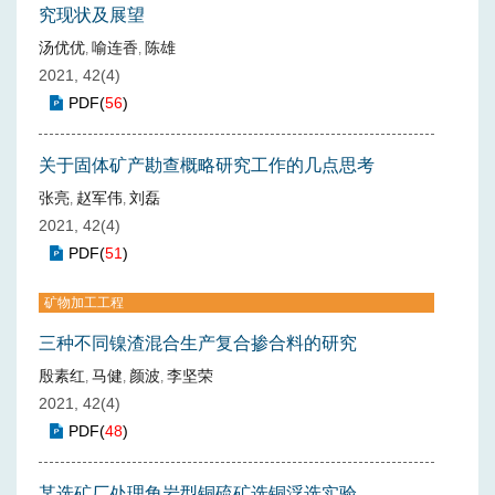
究现状及展望
汤优优
喻连香
陈雄
,
,
2021, 42(4)
PDF
(
56
)
关于固体矿产勘查概略研究工作的几点思考
张亮
赵军伟
刘磊
,
,
2021, 42(4)
PDF
(
51
)
矿物加工工程
三种不同镍渣混合生产复合掺合料的研究
殷素红
马健
颜波
李坚荣
,
,
,
2021, 42(4)
PDF
(
48
)
某选矿厂处理角岩型铜硫矿选铜浮选实验