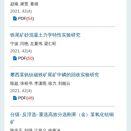
赵瑜
谢贤
童雄
,
,
2021, 42(4)
PDF
(
54
)
铁尾矿砂混凝土力学特性实验研究
宁波
闫艳
左夏伟
梁仁旺
,
,
,
2021, 42(4)
PDF
(
50
)
攀西某钒钛磁铁矿尾矿中磷的回收实验研究
陈超
张裕书
李潇雨
徐力
刘能云
,
,
,
,
2021, 42(4)
PDF
(
48
)
分级- 反浮选- 重选高效分选刚果（金）某氧化钴铜
矿
陈忠玉
刘强
江皇义
徐寒冰
,
,
,