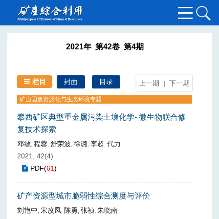
2021年 第42卷 第4期
栏目
封面
目录
上一期
|
下一期
矿山固废资源化与生态环境专题
攀西矿区典型重金属污染土壤化学- 微生物联合修
复技术探索
邓敏
程蓉
舒荣波
徐璐
李超
代力
,
,
,
,
,
2021, 42(4)
PDF
(
61
)
矿产资源型城市脆弱性综合测度与评价
刘艳中
宋改凤
陈勇
张祯
朱晓南
,
,
,
,