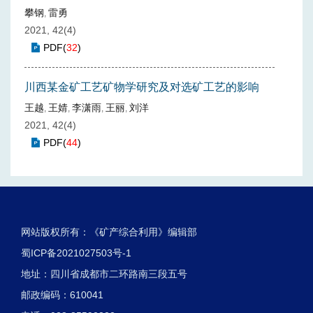
攀钢
雷勇
,
2021, 42(4)
PDF
(
32
)
川西某金矿工艺矿物学研究及对选矿工艺的影响
王越
王婧
李潇雨
王丽
刘洋
,
,
,
,
2021, 42(4)
PDF
(
44
)
网站版权所有：《矿产综合利用》编辑部
蜀ICP备2021027503号-1
地址：四川省成都市二环路南三段五号
邮政编码：610041