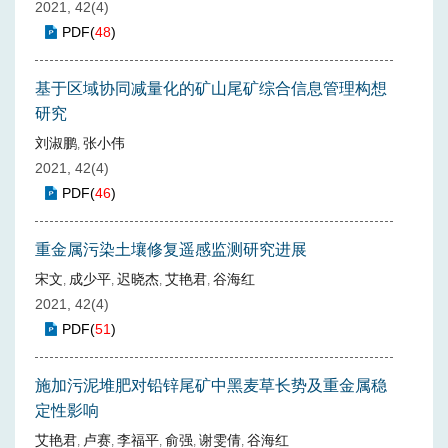
2021, 42(4)
PDF
(
48
)
基于区域协同减量化的矿山尾矿综合信息管理构想
研究
刘淑鹏
张小伟
,
2021, 42(4)
PDF
(
46
)
重金属污染土壤修复遥感监测研究进展
宋文
成少平
迟晓杰
艾艳君
谷海红
,
,
,
,
2021, 42(4)
PDF
(
51
)
施加污泥堆肥对铅锌尾矿中黑麦草长势及重金属稳
定性影响
艾艳君
卢赛
李福平
俞强
谢雯倩
谷海红
,
,
,
,
,