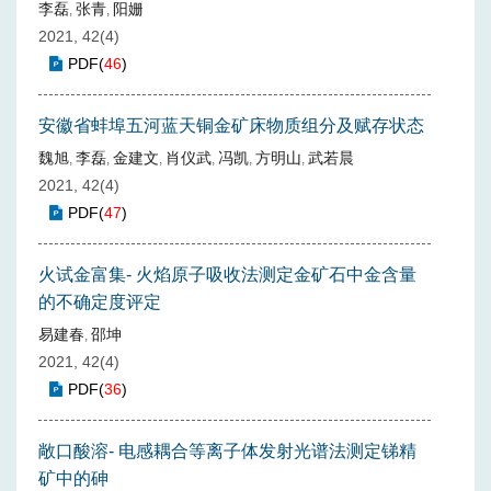
李磊
张青
阳姗
,
,
2021, 42(4)
PDF
(
46
)
安徽省蚌埠五河蓝天铜金矿床物质组分及赋存状态
魏旭
李磊
金建文
肖仪武
冯凯
方明山
武若晨
,
,
,
,
,
,
2021, 42(4)
PDF
(
47
)
火试金富集- 火焰原子吸收法测定金矿石中金含量
的不确定度评定
易建春
邵坤
,
2021, 42(4)
PDF
(
36
)
敞口酸溶- 电感耦合等离子体发射光谱法测定锑精
矿中的砷