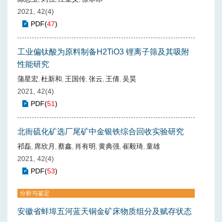
2021, 42(4)
PDF
(
47
)
工业偏钛酸为原料制备H2TiO3 锂离子筛及其吸附
性能研究
蒲星宏
杜新和
王国传
张云
王倩
吴昊
,
,
,
,
,
2021, 42(4)
PDF
(
51
)
北衙硫化矿选厂尾矿中金银铁综合回收实验研究
祁磊
席欣月
蔡鑫
肖有明
黄典强
崔毅琦
童雄
,
,
,
,
,
,
2021, 42(4)
PDF
(
53
)
分析与鉴定
安徽省蚌埠五河蓝天铜金矿床物质组分及赋存状态