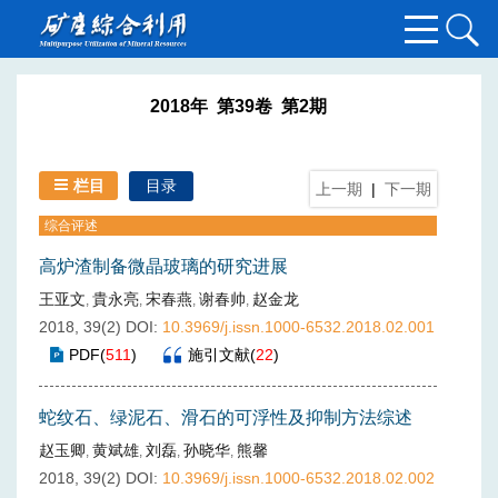
2018年 第39卷 第2期
栏目
目录
上一期
|
下一期
综合评述
高炉渣制备微晶玻璃的研究进展
王亚文
貴永亮
宋春燕
谢春帅
赵金龙
,
,
,
,
2018, 39(2)
DOI:
10.3969/j.issn.1000-6532.2018.02.001
PDF
(
511
)
施引文献
(
22
)
蛇纹石、绿泥石、滑石的可浮性及抑制方法综述
赵玉卿
黄斌雄
刘磊
孙晓华
熊馨
,
,
,
,
2018, 39(2)
DOI:
10.3969/j.issn.1000-6532.2018.02.002