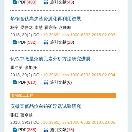
PDF
(
403
)
施引文献
(
43
)
攀钢含钛高炉渣资源化再利用进展
杨宇
梁静龙
李慧
霍东兴
谢珊珊
,
,
,
,
2018, 39(2)
DOI:
10.3969/j.issn.1000-6532.2018.02.003
PDF
(
592
)
施引文献
(
20
)
钒铁中微量杂质元素分析方法研究进展
霍红英
张加强
,
2018, 39(2)
DOI:
10.3969/j.issn.1000-6532.2018.02.004
PDF
(
610
)
施引文献
(
6
)
矿物加工工程
安徽某低品位白钨矿浮选试验研究
张虹
蓝卓越
,
2018, 39(2)
DOI:
10.3969/j.issn.1000-6532.2018.02.005
PDF
(
388
)
施引文献
(
13
)