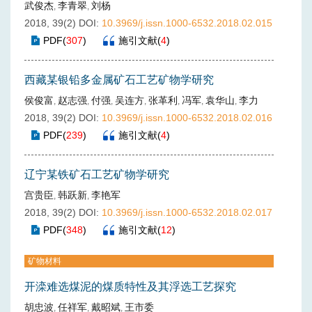
武俊杰
李青翠
刘杨
,
,
2018, 39(2)
DOI:
10.3969/j.issn.1000-6532.2018.02.015
PDF
(
307
)
施引文献
(
4
)
西藏某银铅多金属矿石工艺矿物学研究
侯俊富
赵志强
付强
吴连方
张革利
冯军
袁华山
李力
,
,
,
,
,
,
,
2018, 39(2)
DOI:
10.3969/j.issn.1000-6532.2018.02.016
PDF
(
239
)
施引文献
(
4
)
辽宁某铁矿石工艺矿物学研究
宫贵臣
韩跃新
李艳军
,
,
2018, 39(2)
DOI:
10.3969/j.issn.1000-6532.2018.02.017
PDF
(
348
)
施引文献
(
12
)
矿物材料
开滦难选煤泥的煤质特性及其浮选工艺探究
胡忠波
任祥军
戴昭斌
王市委
,
,
,