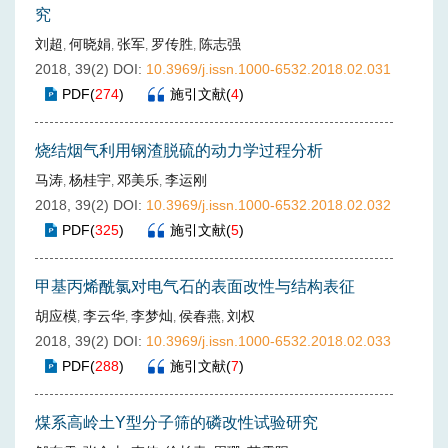
究
刘超
何晓娟
张军
罗传胜
陈志强
,
,
,
,
2018, 39(2)
DOI:
10.3969/j.issn.1000-6532.2018.02.031
PDF
(
274
)
施引文献
(
4
)
烧结烟气利用钢渣脱硫的动力学过程分析
马涛
杨桂宇
邓美乐
李运刚
,
,
,
2018, 39(2)
DOI:
10.3969/j.issn.1000-6532.2018.02.032
PDF
(
325
)
施引文献
(
5
)
甲基丙烯酰氯对电气石的表面改性与结构表征
胡应模
李云华
李梦灿
侯春燕
刘权
,
,
,
,
2018, 39(2)
DOI:
10.3969/j.issn.1000-6532.2018.02.033
PDF
(
288
)
施引文献
(
7
)
煤系高岭土Y型分子筛的磷改性试验研究