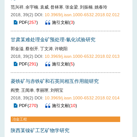
范兴祥
余宇楠
袁威
昝林寒
张金梁
刘振楠
姚春玲
,
,
,
,
,
,
2018, 39(2)
DOI:
10.3969/j.issn.1000-6532.2018.02.012
PDF
(
257
)
施引文献
(
3
)
甘肃某难处理金矿预处理-氰化试验研究
郭金溢
蔡创开
丁文涛
许晓阳
,
,
,
2018, 39(2)
DOI:
10.3969/j.issn.1000-6532.2018.02.013
PDF
(
291
)
施引文献
(
5
)
菱铁矿与赤铁矿和石英间相互作用能研究
阎赞
王闻单
李丽匣
刘明宝
,
,
,
2018, 39(2)
DOI:
10.3969/j.issn.1000-6532.2018.02.014
PDF
(
270
)
施引文献
(
10
)
冶金工程
陕西某镍矿工艺矿物学研究