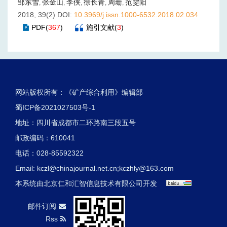
邹东雪
张金山
李侠
徐长青
周珊
范雯阳
,
,
,
,
,
2018, 39(2)
DOI:
10.3969/j.issn.1000-6532.2018.02.034
PDF
(
367
)
施引文献
(
3
)
网站版权所有：《矿产综合利用》编辑部
蜀ICP备2021027503号-1
地址：四川省成都市二环路南三段五号
邮政编码：610041
电话：028-85592322
Email:
kczl@chinajournal.net.cn
;
kczhly@163.com
本系统由
北京仁和汇智信息技术有限公司
开发
邮件订阅
Rss