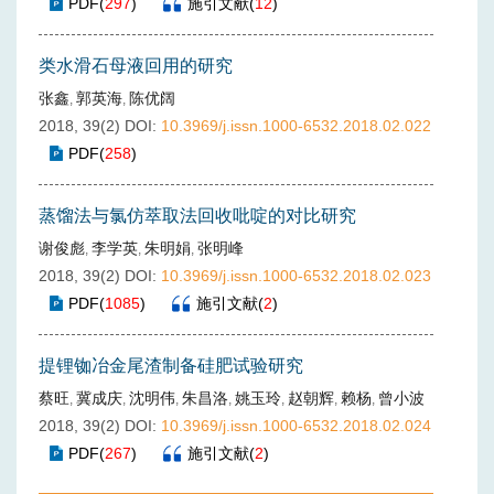
PDF
(
297
)
施引文献
(
12
)
类水滑石母液回用的研究
张鑫
郭英海
陈优阔
,
,
2018, 39(2)
DOI:
10.3969/j.issn.1000-6532.2018.02.022
PDF
(
258
)
蒸馏法与氯仿萃取法回收吡啶的对比研究
谢俊彪
李学英
朱明娟
张明峰
,
,
,
2018, 39(2)
DOI:
10.3969/j.issn.1000-6532.2018.02.023
PDF
(
1085
)
施引文献
(
2
)
提锂铷冶金尾渣制备硅肥试验研究
蔡旺
冀成庆
沈明伟
朱昌洛
姚玉玲
赵朝辉
赖杨
曾小波
,
,
,
,
,
,
,
2018, 39(2)
DOI:
10.3969/j.issn.1000-6532.2018.02.024
PDF
(
267
)
施引文献
(
2
)