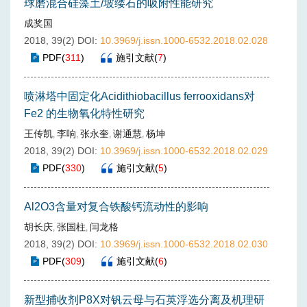
球磨混合硅藻土/坡缕石的吸附性能研究
成奖国
2018, 39(2)
DOI:
10.3969/j.issn.1000-6532.2018.02.028
PDF
(
311
)
施引文献
(
7
)
喷淋塔中固定化Acidithiobacillus ferrooxidans对
Fe2 的生物氧化特性研究
王传凯
李响
张永奎
谢通慧
杨坤
,
,
,
,
2018, 39(2)
DOI:
10.3969/j.issn.1000-6532.2018.02.029
PDF
(
330
)
施引文献
(
5
)
Al2O3含量对复合铁酸钙流动性的影响
胡长庆
张国柱
闫龙格
,
,
2018, 39(2)
DOI:
10.3969/j.issn.1000-6532.2018.02.030
PDF
(
309
)
施引文献
(
6
)
新型捕收剂P8X对钒云母与石英浮选分离及机理研