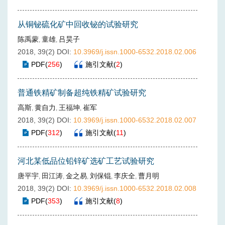
从铜铋硫化矿中回收铋的试验研究
陈禹蒙
童雄
吕昊子
,
,
2018, 39(2)
DOI:
10.3969/j.issn.1000-6532.2018.02.006
PDF
(
256
)
施引文献
(
2
)
普通铁精矿制备超纯铁精矿试验研究
高斯
黄自力
王福坤
崔军
,
,
,
2018, 39(2)
DOI:
10.3969/j.issn.1000-6532.2018.02.007
PDF
(
312
)
施引文献
(
11
)
河北某低品位铅锌矿选矿工艺试验研究
唐平宇
田江涛
金之易
刘保锟
李庆全
曹月明
,
,
,
,
,
2018, 39(2)
DOI:
10.3969/j.issn.1000-6532.2018.02.008
PDF
(
353
)
施引文献
(
8
)