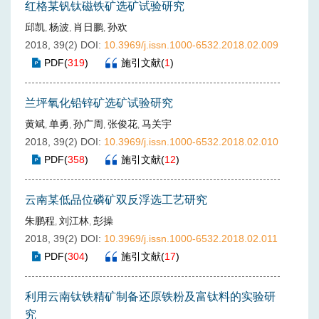
红格某钒钛磁铁矿选矿试验研究
邱凯
杨波
肖日鹏
孙欢
,
,
,
2018, 39(2)
DOI:
10.3969/j.issn.1000-6532.2018.02.009
PDF
(
319
)
施引文献
(
1
)
兰坪氧化铅锌矿选矿试验研究
黄斌
单勇
孙广周
张俊花
马关宇
,
,
,
,
2018, 39(2)
DOI:
10.3969/j.issn.1000-6532.2018.02.010
PDF
(
358
)
施引文献
(
12
)
云南某低品位磷矿双反浮选工艺研究
朱鹏程
刘江林
彭操
,
,
2018, 39(2)
DOI:
10.3969/j.issn.1000-6532.2018.02.011
PDF
(
304
)
施引文献
(
17
)
利用云南钛铁精矿制备还原铁粉及富钛料的实验研
究