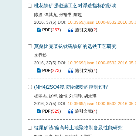
桃花铁矿强磁选工艺对浮选指标的影响
陈波
谭其尤
张裕书
陈超
,
,
,
2016, 37(5)
DOI:
10.3969/j.issn.1000-6532.2016.05.
PDF
(
257
)
施引文献
(
2
)
莫桑比克某钒钛磁铁矿的选铁工艺研究
李乔松
2016, 37(5)
DOI:
10.3969/j.issn.1000-6532.2016.05.
PDF
(
273
)
施引文献
(
4
)
(NH4)2SO4浸取轻烧粉的控制过程
杨翠杰
赵华
徐恺
刘润静
胡永琪
,
,
,
,
2016, 37(5)
DOI:
10.3969/j.issn.1000-6532.2016.05.
PDF
(
529
)
施引文献
(
4
)
锰尾矿渣/偏高岭土地聚物制备及性能研究