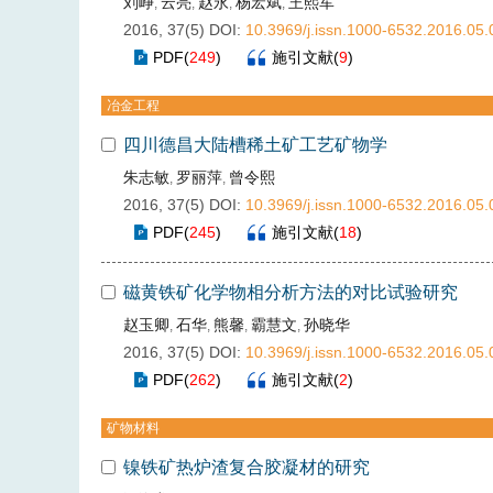
刘峥
云亮
赵永
杨宏斌
王熙军
,
,
,
,
2016, 37(5)
DOI:
10.3969/j.issn.1000-6532.2016.05.
PDF
(
249
)
施引文献
(
9
)
冶金工程
四川德昌大陆槽稀土矿工艺矿物学
朱志敏
罗丽萍
曾令熙
,
,
2016, 37(5)
DOI:
10.3969/j.issn.1000-6532.2016.05.
PDF
(
245
)
施引文献
(
18
)
磁黄铁矿化学物相分析方法的对比试验研究
赵玉卿
石华
熊馨
霸慧文
孙晓华
,
,
,
,
2016, 37(5)
DOI:
10.3969/j.issn.1000-6532.2016.05.
PDF
(
262
)
施引文献
(
2
)
矿物材料
镍铁矿热炉渣复合胶凝材的研究