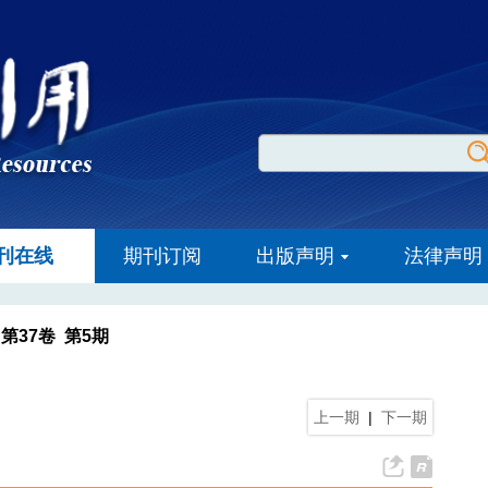
刊在线
期刊订阅
出版声明
法律声明
 第37卷 第5期
上一期
|
下一期