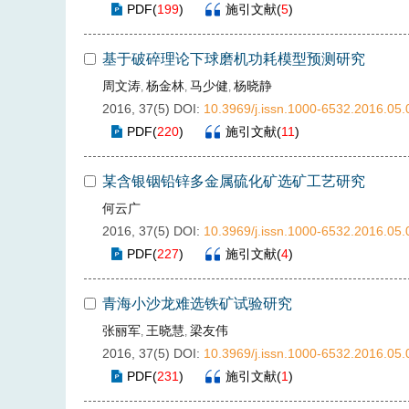
PDF
(
199
)
施引文献
(
5
)
基于破碎理论下球磨机功耗模型预测研究
周文涛
杨金林
马少健
杨晓静
,
,
,
2016, 37(5)
DOI:
10.3969/j.issn.1000-6532.2016.05.
PDF
(
220
)
施引文献
(
11
)
某含银铟铅锌多金属硫化矿选矿工艺研究
何云广
2016, 37(5)
DOI:
10.3969/j.issn.1000-6532.2016.05.
PDF
(
227
)
施引文献
(
4
)
青海小沙龙难选铁矿试验研究
张丽军
王晓慧
梁友伟
,
,
2016, 37(5)
DOI:
10.3969/j.issn.1000-6532.2016.05.
PDF
(
231
)
施引文献
(
1
)