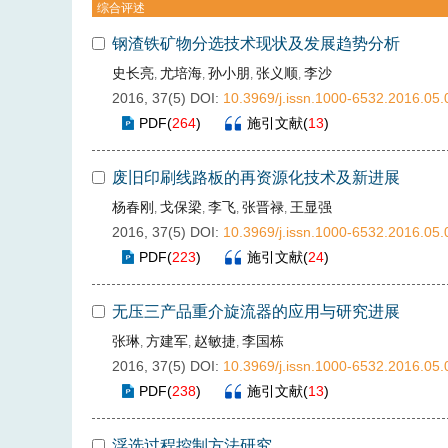
综合评述
钢渣铁矿物分选技术现状及发展趋势分析
史长亮
尤培海
孙小朋
张义顺
李沙
,
,
,
,
2016, 37(5)
DOI:
10.3969/j.issn.1000-6532.2016.05.
PDF
(
264
)
施引文献
(
13
)
废旧印刷线路板的再资源化技术及新进展
杨春刚
戈保梁
李飞
张晋禄
王显强
,
,
,
,
2016, 37(5)
DOI:
10.3969/j.issn.1000-6532.2016.05.
PDF
(
223
)
施引文献
(
24
)
无压三产品重介旋流器的应用与研究进展
张琳
方建军
赵敏捷
李国栋
,
,
,
2016, 37(5)
DOI:
10.3969/j.issn.1000-6532.2016.05.
PDF
(
238
)
施引文献
(
13
)
浮选过程控制方法研究