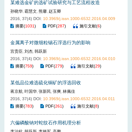
某难选金矿的选矿试验研究与工艺流程改造
孙晓华
霸慧文
熊馨
赵玉卿
,
,
,
2016, 37(4)
DOI:
10.3969/j.issn.1000-6532.2016.04.009
摘要
(
1031
)
PDF
(
287
)
施引文献
(
6
)
金属离子对微细粒锡石浮选行为的影响
宫贵臣
刘杰
韩跃新
,
,
2016, 37(4)
DOI:
10.3969/j.issn.1000-6532.2016.04.010
摘要
(
759
)
PDF
(
279
)
施引文献
(
29
)
某低品位难选硫化铜矿的浮选回收
蒋京航
叶国华
张新民
张爽
林佩佳
,
,
,
,
2016, 37(4)
DOI:
10.3969/j.issn.1000-6532.2016.04.011
摘要
(
783
)
PDF
(
261
)
施引文献
(
8
)
六偏磷酸钠对蛇纹石作用机理分析
李治杭
韩跃新
李艳军
高鹏
,
,
,