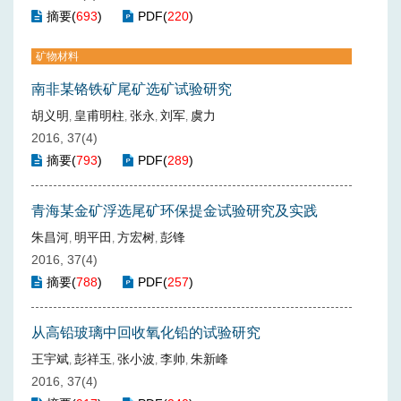
摘要
(
693
)
PDF
(
220
)
矿物材料
南非某铬铁矿尾矿选矿试验研究
胡义明
皇甫明柱
张永
刘军
虞力
,
,
,
,
2016, 37(4)
摘要
(
793
)
PDF
(
289
)
青海某金矿浮选尾矿环保提金试验研究及实践
朱昌河
明平田
方宏树
彭锋
,
,
,
2016, 37(4)
摘要
(
788
)
PDF
(
257
)
从高铅玻璃中回收氧化铅的试验研究
王宇斌
彭祥玉
张小波
李帅
朱新峰
,
,
,
,
2016, 37(4)