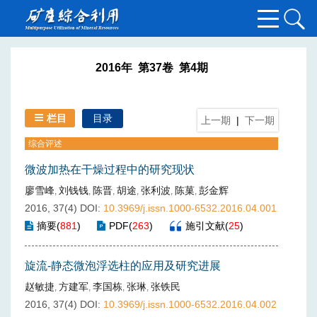
2016年 第37卷 第4期
栏目
目录
上一期
|
下一期
综合评述
微波加热在干燥过程中的研究现状
廖雪峰
刘钱钱
陈晋
胡途
张利波
陈菓
彭金辉
,
,
,
,
,
,
2016, 37(4)
DOI:
10.3969/j.issn.1000-6532.2016.04.001
摘要
(
881
)
PDF
(
263
)
施引文献
(
25
)
旋流-静态微泡浮选柱的应用及研究进展
赵敏捷
方建军
李国栋
张琳
张铁民
,
,
,
,
2016, 37(4)
DOI:
10.3969/j.issn.1000-6532.2016.04.002