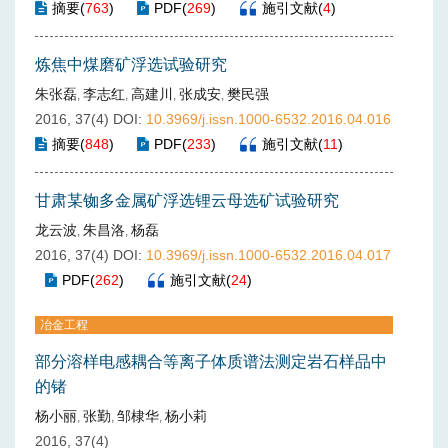
摘要
(
763
)
PDF
(
269
)
施引文献
(
4
)
炼焦中煤磨矿浮选试验研究
朱张磊
李志红
高建川
张成安
樊民强
,
,
,
,
2016, 37(4)
DOI:
10.3969/j.issn.1000-6532.2016.04.016
摘要
(
848
)
PDF
(
233
)
施引文献
(
11
)
甘肃某铷多金属矿浮选锂云母选矿试验研究
龙云波
朱昌洛
杨磊
,
,
2016, 37(4)
DOI:
10.3969/j.issn.1000-6532.2016.04.017
PDF
(
262
)
施引文献
(
24
)
冶金工程
部分溶样电感耦合等离子体质谱法测定岩石样品中
的锗
杨小丽
张勤
邹棣华
杨小莉
,
,
,
2016, 37(4)