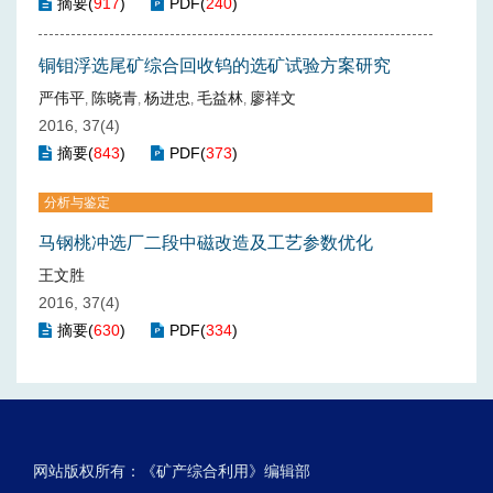
摘要
(
917
)
PDF
(
240
)
铜钼浮选尾矿综合回收钨的选矿试验方案研究
严伟平
陈晓青
杨进忠
毛益林
廖祥文
,
,
,
,
2016, 37(4)
摘要
(
843
)
PDF
(
373
)
分析与鉴定
马钢桃冲选厂二段中磁改造及工艺参数优化
王文胜
2016, 37(4)
摘要
(
630
)
PDF
(
334
)
网站版权所有：《矿产综合利用》编辑部