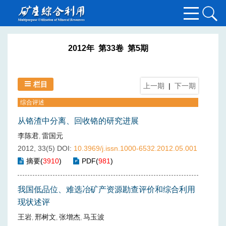
2012年 第33卷 第5期
栏目
上一期
|
下一期
综合评述
从铬渣中分离、回收铬的研究进展
李陈君
雷国元
,
2012, 33(5)
DOI:
10.3969/j.issn.1000-6532.2012.05.001
摘要
(
3910
)
PDF
(
981
)
我国低品位、难选冶矿产资源勘查评价和综合利用
现状述评
王岩
邢树文
张增杰
马玉波
,
,
,