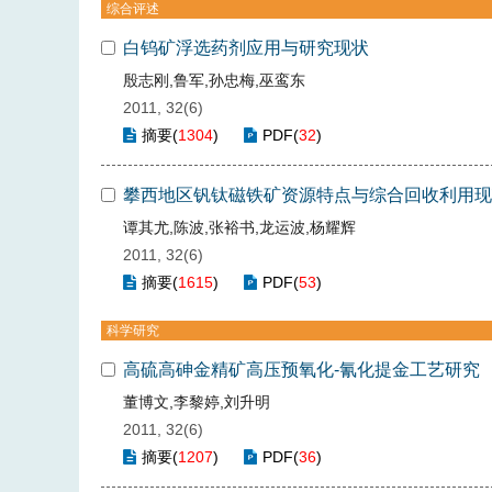
综合评述
白钨矿浮选药剂应用与研究现状
殷志刚,鲁军,孙忠梅,巫鸾东
2011, 32(6)
摘要
(
1304
)
PDF
(
32
)
攀西地区钒钛磁铁矿资源特点与综合回收利用现
谭其尤,陈波,张裕书,龙运波,杨耀辉
2011, 32(6)
摘要
(
1615
)
PDF
(
53
)
科学研究
高硫高砷金精矿高压预氧化-氰化提金工艺研究
董博文,李黎婷,刘升明
2011, 32(6)
摘要
(
1207
)
PDF
(
36
)