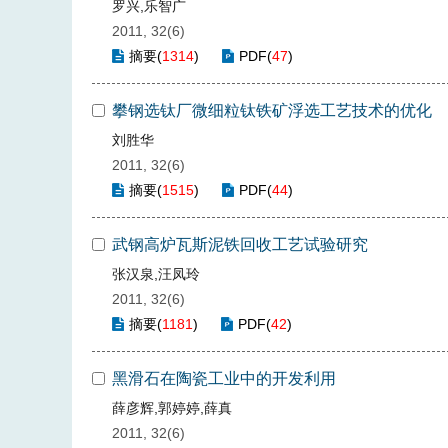
罗兴,乐智广
2011, 32(6)
摘要
(
1314
)
PDF
(
47
)
攀钢选钛厂微细粒钛铁矿浮选工艺技术的优化
刘胜华
2011, 32(6)
摘要
(
1515
)
PDF
(
44
)
武钢高炉瓦斯泥铁回收工艺试验研究
张汉泉,汪凤玲
2011, 32(6)
摘要
(
1181
)
PDF
(
42
)
黑滑石在陶瓷工业中的开发利用
薛彦辉,郭婷婷,薛真
2011, 32(6)