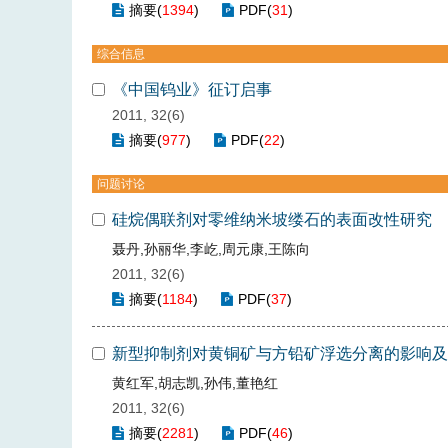
摘要
(
1394
)
PDF
(
31
)
综合信息
《中国钨业》征订启事
2011, 32(6)
摘要
(
977
)
PDF
(
22
)
问题讨论
硅烷偶联剂对零维纳米坡缕石的表面改性研究
聂丹,孙丽华,李屹,周元康,王陈向
2011, 32(6)
摘要
(
1184
)
PDF
(
37
)
新型抑制剂对黄铜矿与方铅矿浮选分离的影响及
黄红军,胡志凯,孙伟,董艳红
2011, 32(6)
摘要
(
2281
)
PDF
(
46
)