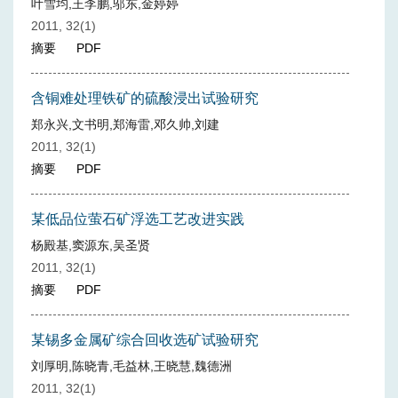
叶雪均,王李鹏,邬东,金婷婷
2011, 32(1)
摘要
PDF
含铜难处理铁矿的硫酸浸出试验研究
郑永兴,文书明,郑海雷,邓久帅,刘建
2011, 32(1)
摘要
PDF
某低品位萤石矿浮选工艺改进实践
杨殿基,窦源东,吴圣贤
2011, 32(1)
摘要
PDF
某锡多金属矿综合回收选矿试验研究
刘厚明,陈晓青,毛益林,王晓慧,魏德洲
2011, 32(1)