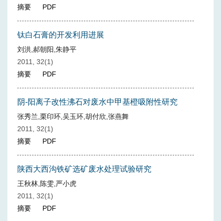
摘要
PDF
钛白石膏的开发利用进展
刘洪,郝朝阳,朱静平
2011, 32(1)
摘要
PDF
阴-阳离子改性沸石对废水中甲基橙吸附性研究
张秀兰,栗印环,吴玉环,胡付欣,张燕舞
2011, 32(1)
摘要
PDF
陕西大西沟铁矿选矿废水处理试验研究
王秋林,陈雯,严小虎
2011, 32(1)
摘要
PDF